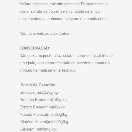
fosfato bicálcico, calcário calcítico, DL-metionina, L-
lisina, sulfato de cobre, selênio, óxido de zinco,
suplementos vitamínicos, minerais e aromatizantes.
Não há eventuais substitutos.
CONSERVAÇÃO:
Não deixar exposto a luz solar, manter em local fresco
e arejado, conservar afastado de paredes e manter o
produto hermeticamente fechado.
Níveis de Garantia:
Umidade(máx)120g/kg;
Proteína Bruta(mín)140g/kg;
Extrato Etéreo(mín)60g/kg;
Matéria Fibrosa(máx)60g/kg;
Matéria Mineral(máx)90g/kg;
Cálcio(mín)800mg/kg;