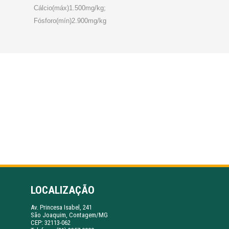
Cálcio(máx)1.500mg/kg;
Fósforo(mín)2.900mg/kg
LOCALIZAÇÃO
Av. Princesa Isabel, 241
São Joaquim, Contagem/MG
CEP: 32113-062