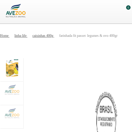
0
Home
linha life
caixinhas 400g
farinhada fit passer. legumes & ovo 400gr