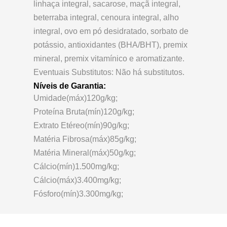
linhaça integral, sacarose, maçã integral,
beterraba integral, cenoura integral, alho
integral, ovo em pó desidratado, sorbato de
potássio, antioxidantes (BHA/BHT), premix
mineral, premix vitamínico e aromatizante.
Eventuais Substitutos: Não há substitutos.
Níveis de Garantia:
Umidade(máx)120g/kg;
Proteína Bruta(mín)120g/kg;
Extrato Etéreo(mín)90g/kg;
Matéria Fibrosa(máx)85g/kg;
Matéria Mineral(máx)50g/kg;
Cálcio(mín)1.500mg/kg;
Cálcio(máx)3.400mg/kg;
Fósforo(mín)3.300mg/kg;