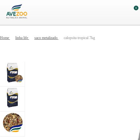
0
Home
linha life
saco metalizado
calopsita tropical 7kg