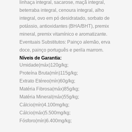
linhaça integral, sacarose, maçã integral,
beterraba integral, cenoura integral, alho
integral, ovo em pó desidratado, sorbato de
potássio, antioxidantes (BHA/BHT), premix
mineral, premix vitamínico e aromatizante.
Eventuais Substitutos: Painço alemão, erva
doce, painço português e perila marrom.
Níveis de Garantia:
Umidade(máx)120g/kg;
Proteína Bruta(mín)115g/kg;
Extrato Etéreo(mín)60g/kg;
Matéria Fibrosa(máx)85g/kg;
Matéria Mineral(máx)55g/kg;
Cálcio(mín)4.100mg/kg;
Cálcio(máx)5.500mg/kg;
Fósforo(mín)6.400mg/kg;