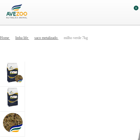
0
Home
linha life
saco metalizado
milho verde 7kg