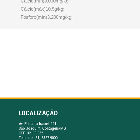
Cálcio(mín)8.000mg/kg;
Cálcio(máx)10.9g/kg;
Fósforo(mín)3.200mg/kg;
LOCALIZAÇÃO
Av. Princesa Isabel, 241
São Joaquim, Contagem/MG
CEP: 32113-062
Telefone: (31) 3357-9000