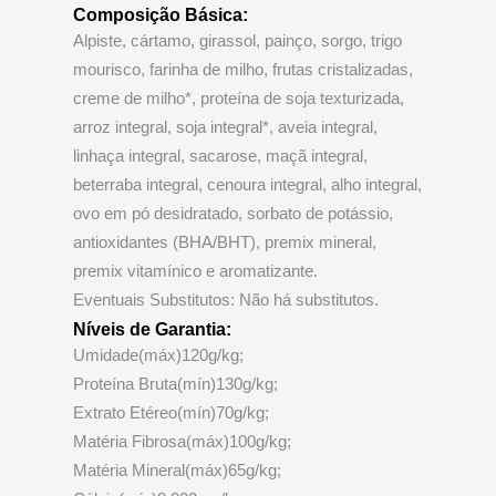
Composição Básica:
Alpiste, cártamo, girassol, painço, sorgo, trigo
mourisco, farinha de milho, frutas cristalizadas,
creme de milho*, proteína de soja texturizada,
arroz integral, soja integral*, aveia integral,
linhaça integral, sacarose, maçã integral,
beterraba integral, cenoura integral, alho integral,
ovo em pó desidratado, sorbato de potássio,
antioxidantes (BHA/BHT), premix mineral,
premix vitamínico e aromatizante.
Eventuais Substitutos: Não há substitutos.
Níveis de Garantia:
Umidade(máx)120g/kg;
Proteína Bruta(mín)130g/kg;
Extrato Etéreo(mín)70g/kg;
Matéria Fibrosa(máx)100g/kg;
Matéria Mineral(máx)65g/kg;