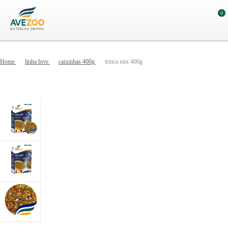
0
Home
linha love
caixinhas 400g
trinca mix 400g